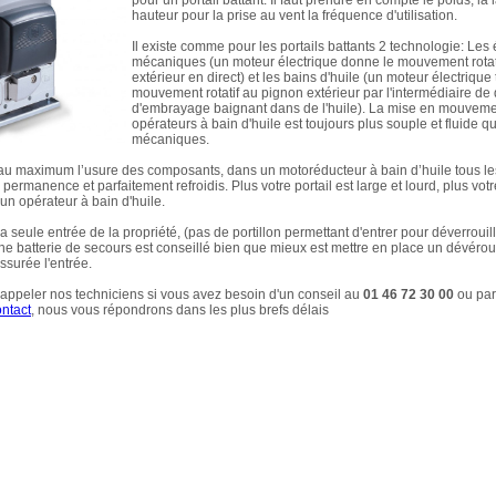
hauteur pour la prise au vent la fréquence d'utilisation.
Il existe comme pour les portails battants 2 technologie: Les 
mécaniques (un moteur électrique donne le mouvement rotat
extérieur en direct) et les bains d'huile (un moteur électrique
mouvement rotatif au pignon extérieur par l'intermédiaire de
d'embrayage baignant dans de l'huile). La mise en mouvem
opérateurs à bain d'huile est toujours plus souple et fluide qu
mécaniques.
 au maximum l’usure des composants, dans un motoréducteur à bain d’huile tous le
n permanence et parfaitement refroidis. Plus votre portail est large et lourd, plus vot
 un opérateur à bain d'huile.
t la seule entrée de la propriété, (pas de portillon permettant d'entrer pour déverroui
, une batterie de secours est conseillé bien que mieux est mettre en place un dévéro
ssurée l'entrée.
 appeler nos techniciens si vous avez besoin d'un conseil au
01 46 72 30 00
ou par
ontact
, nous vous répondrons dans les plus brefs délais