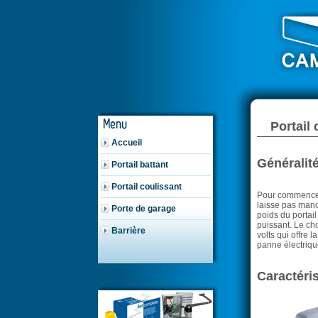
Portail
Accueil
Généralit
Portail battant
Portail coulissant
Pour commencer v
laisse pas manœ
Porte de garage
poids du portail
puissant. Le cho
Barrière
volts qui offre 
panne électriqu
Caractéris