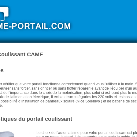
 coulissant CAME
és
érifier que votre portail fonctionne correctement quand vous l'utiliser à la main. S
uvrer sans forcer, sans grincer ou sans frotter réparer le avant de l'équiper d'un 
 à de l'importance dans le choix de la motorisation, plus celui-ci est lourd plus le m
ix de l'alimentation électrique, il existe deux catégories les 220 volts et les basse 
la possibilité d’installation de panneaux solaire (Nice Solemyo ) et de batterie de s
e.
tiques du portail coulissant
Le choix de l'automatisme pour votre portail coulissant est p
pour un portail battant. Il faut prendre en compte le poids, la l