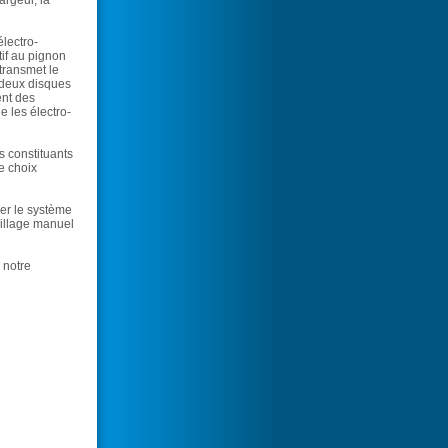
électro-
if au pignon
 transmet le
 deux disques
ent des
e les électro-
s constituants
re choix
ller le système
uillage manuel
 notre